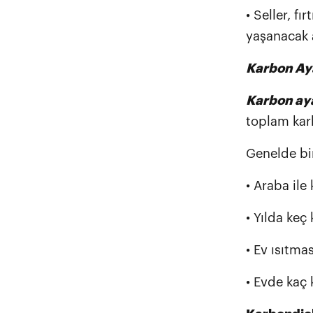
• Seller, f
yaşanacak ar
Karbon Aya
Karbon aya
toplam karb
Genelde bi
• Araba ile
• Yılda keç
• Ev ısıtmas
• Evde kaç 