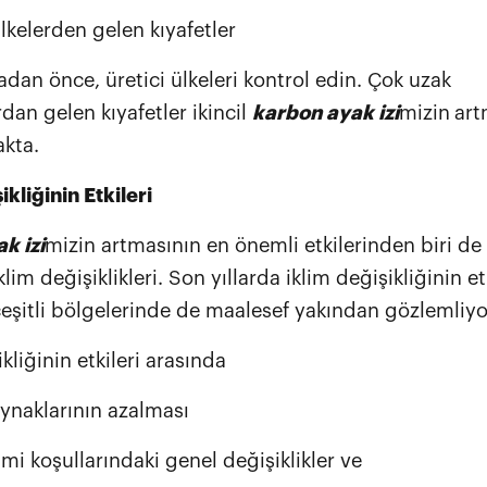
lkelerden gelen kıyafetler
an önce, üretici ülkeleri kontrol edin. Çok uzak
dan gelen kıyafetler ikincil
karbon ayak izi
mizin
art
kta.
ikliğinin Etkileri
k izi
mizin artmasının en önemli etkilerinden biri de
lim değişiklikleri. Son yıllarda iklim değişikliğinin eti
eşitli bölgelerinde de maalesef yakından gözlemliyo
kliğinin etkileri arasında
kaynaklarının azalması
imi koşullarındaki genel değişiklikler ve