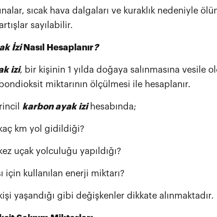
ırtınalar, sıcak hava dalgaları ve kuraklık nedeniyle öl
tışlar sayılabilir.
k İzi
Nasıl Hesaplanır
?
k izi
, bir kişinin 1 yılda doğaya salınmasına vesile 
ondioksit miktarının ölçülmesi ile hesaplanır.
rincil
karbon ayak izi
hesabında;
 kaç km yol gidildiği?
 kez uçak yolculuğu yapıldığı?
ı için kullanılan enerji miktarı?
kişi yaşandığı gibi değişkenler dikkate alınmaktadır.