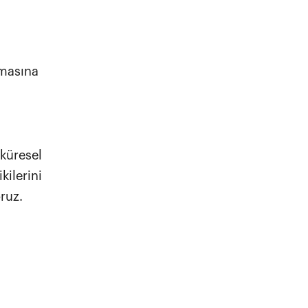
masına
 küresel
kilerini
ruz.