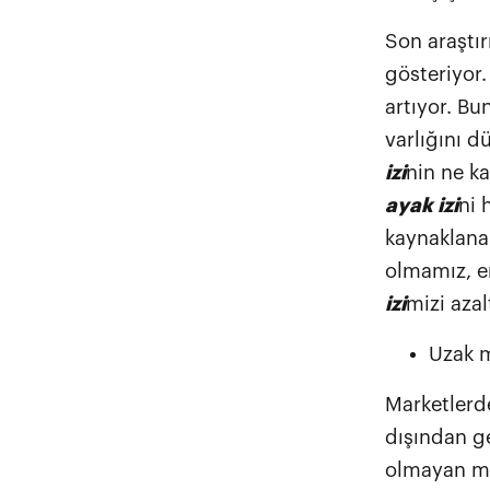
Son araştır
gösteriyor.
artıyor. Bu
varlığını d
izi
nin ne k
ayak izi
ni 
kaynaklanan
olmamız, e
izi
mizi aza
Uzak m
Marketlerde
dışından g
olmayan m