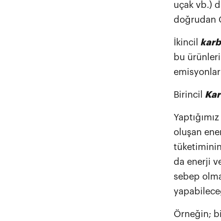
uçak vb.) d
doğrudan C
İkincil
karbo
bu ürünleri
emisyonlar
Birincil
Kar
Yaptığımız 
oluşan ener
tüketiminin
da enerji v
sebep olma
yapabileceğ
Örneğin; b