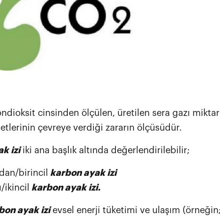
ndioksit cinsinden ölçülen, üretilen sera gazı miktar
yetlerinin çevreye verdiği zararın ölçüsüdür.
k izi
iki ana başlık altında değerlendirilebilir;
an/birincil
karbon ayak izi
/ikincil
karbon ayak izi.
on ayak izi
evsel enerji tüketimi ve ulaşım (örneğin