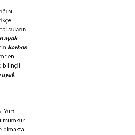
ığını
tikçe
hal suların
n ayak
nin
karbon
şümden
bilinçli
 ayak
. Yurt
ası mümkün
p olmakta.