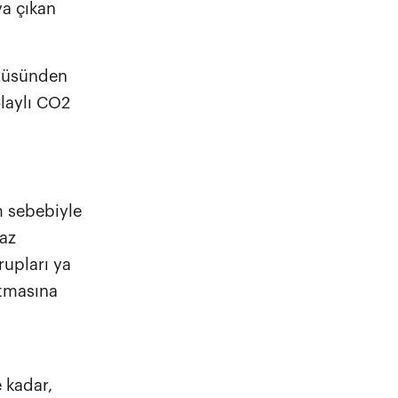
ya çıkan
güsünden
olaylı CO2
ım sebebiyle
gaz
rupları ya
rtmasına
 kadar,