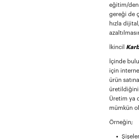
eğitim/dene
gereği de ç
hızla dijit
azaltılması
İkincil
Karb
İçinde bul
için intern
ürün satın
üretildiğin
Üretim ya 
mümkün ol
Örneğin;
Şişele