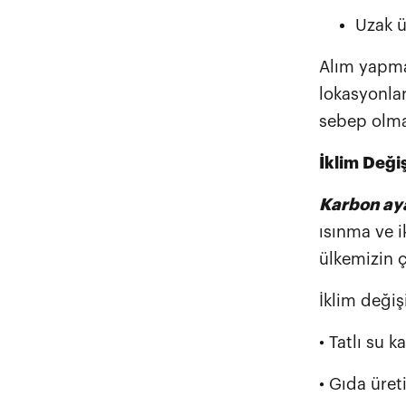
Uzak ü
Alım yapmad
lokasyonlar
sebep olma
İklim Değiş
Karbon aya
ısınma ve ik
ülkemizin ç
İklim değişi
• Tatlı su 
• Gıda üret