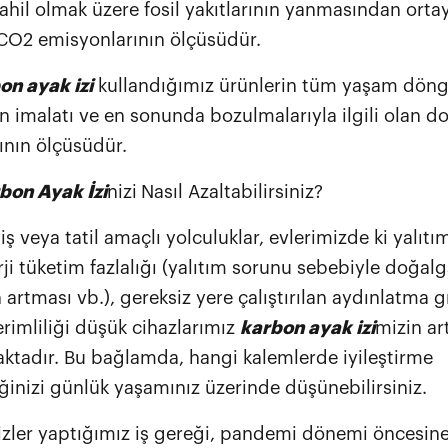
ahil olmak üzere fosil yakıtlarının yanmasından orta
O2 emisyonlarının ölçüsüdür.
n ayak izi
kullandığımız ürünlerin tüm yaşam dön
n imalatı ve en sonunda bozulmalarıyla ilgili olan d
ının ölçüsüdür.
bon Ayak İzi
nizi
Nasıl Azaltabilirsiniz?
iş veya tatil amaçlı yolculuklar, evlerimizde ki yalıt
ji tüketim fazlalığı (yalıtım sorunu sebebiyle doğal
 artması vb.), gereksiz yere çalıştırılan aydınlatma g
erimliliği düşük cihazlarımız
karbon ayak izi
mizin a
ktadır. Bu bağlamda, hangi kalemlerde iyileştirme
inizi günlük yaşamınız üzerinde düşünebilirsiniz.
izler yaptığımız iş gereği, pandemi dönemi öncesine