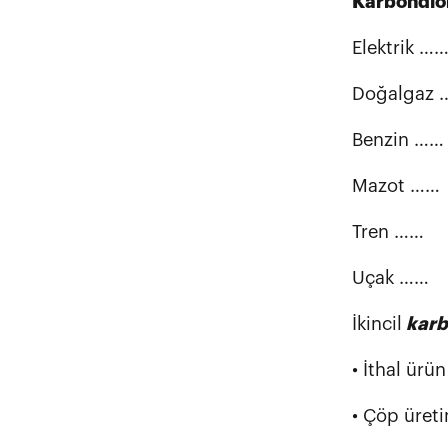
Karbondiok
Elektrik …
Doğalgaz
Benzin ……
Mazot …… 
Tren …… 
Uçak …… 
İkincil
karb
• İthal ürü
• Çöp üreti