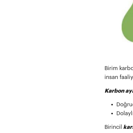
Birim karbo
insan faali
Karbon aya
Doğrud
Dolaylı
Birincil
karb