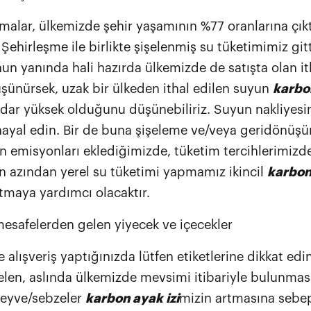
malar, ülkemizde şehir yaşamının %77 oranlarına çıkt
 Şehirleşme ile birlikte şişelenmiş su tüketimimiz git
nun yanında hali hazırda ülkemizde de satışta olan it
üşünürsek, uzak bir ülkeden ithal edilen suyun
karbo
adar yüksek olduğunu düşünebiliriz. Suyun nakliyesi
hayal edin. Bir de buna şişeleme ve/veya geridönü
 emisyonları eklediğimizde, tüketim tercihlerimizde 
n azından yerel su tüketimi yapmamız ikincil
karbon
ltmaya yardımcı olacaktır.
esafelerden gelen yiyecek ve içecekler
 alışveriş yaptığınızda lütfen etiketlerine dikkat edin
elen, aslında ülkemizde mevsimi itibariyle bulunm
eyve/sebzeler
karbon ayak izi
mizin artmasına sebe