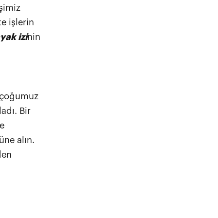
şimiz
e işlerin
ak izi
nin
r çoğumuz
adı. Bir
e
üne alın.
den