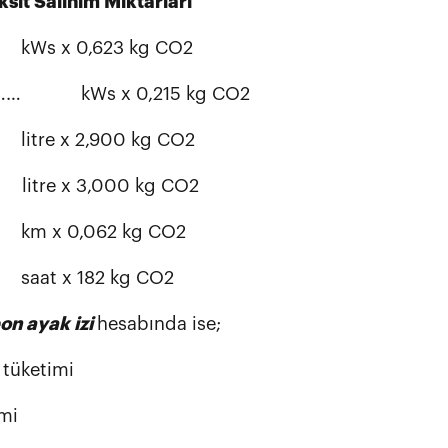
sit Salınım Miktarları
… kWs x 0,623 kg CO2
 …… kWs x 0,215 kg CO2
 litre x 2,900 kg CO2
litre x 3,000 kg CO2
km x 0,062 kg CO2
saat x 182 kg CO2
on ayak izi
hesabında ise;
n tüketimi
mi