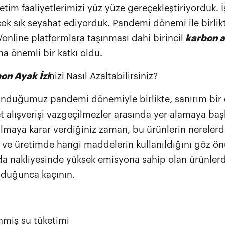
tim faaliyetlerimizi yüz yüze gereçekleştiriyorduk. İ
ok sık seyahat ediyorduk. Pandemi dönemi ile birlikt
al/online platformlara taşınması dahi birincil
karbon ay
na önemli bir katkı oldu.
on Ayak İzi
nizi
Nasıl Azaltabilirsiniz?
unduğumuz pandemi dönemiyle birlikte, sanırım bi
et alışverişi vazgeçilmezler arasında yer alamaya başl
almaya karar verdiğiniz zaman, bu ürünlerin nerelerd
i ve üretimde hangi maddelerin kullanıldığını göz ön
da nakliyesinde yüksek emisyona sahip olan ürünler
duğunca kaçının.
nmiş su tüketimi